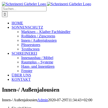
Zum
Inhalt
Suche
springen
nach:
HOME
SONNENSCHUTZ
Markisen – Klaiber Fachhändler
Rollläden / Zipscreens
Innen-/ Außenjalousien
Plisseestores
Textilscreen
SCHREINEREI
Innenausbau / Möbel
Raumplus – Systeme
Haus- und Innentüren
Fenster
ÜBER UNS
KONTAKT
Innen-/ Außenjalousien
Innen-/ Außenjalousien
Admin
2020-07-29T11:34:43+02:00