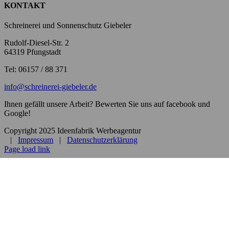
KONTAKT
Schreinerei und Sonnenschutz Giebeler
Rudolf-Diesel-Str. 2
64319 Pfungstadt
Tel: 06157 / 88 371
info@schreinerei-giebeler.de
Ihnen gefällt unsere Arbeit? Bewerten Sie uns auf facebook und
Google!
Copyright 2025 Ideenfabrik Werbeagentur
|
Impressum
|
Datenschutzerklärung
Page load link
Nach
oben