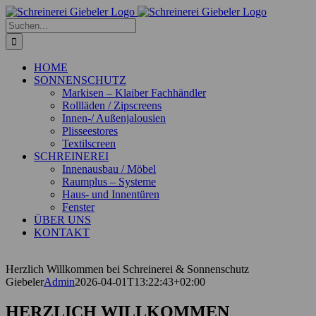
Zum
Inhalt
Suche
springen
nach:
HOME
SONNENSCHUTZ
Markisen – Klaiber Fachhändler
Rollläden / Zipscreens
Innen-/ Außenjalousien
Plisseestores
Textilscreen
SCHREINEREI
Innenausbau / Möbel
Raumplus – Systeme
Haus- und Innentüren
Fenster
ÜBER UNS
KONTAKT
Herzlich Willkommen bei Schreinerei & Sonnenschutz
Giebeler
Admin
2026-04-01T13:22:43+02:00
HERZLICH WILLKOMMEN